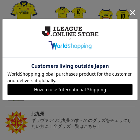
「2026/27シーズン 明治
[2026/27シーズン 明治安
[2026/27シーズン 明治安
安田J3リーグ」オーセン
田J3リーグ]ベビーユニフ
田J3リーグ]ドッグシャツ
19,800円～24,500円
4,950円
4,950円
3
ティックユニフォームFP
ォーム上下セット(FP1st
小型犬用(FP1stデザイン)
1st
デザイン)
トピックス
北九州
ギラヴァンツ北九州のユニフォームを着て試合を応
援しよう！
北九州
ギラヴァンツ北九州のすべてのグッズをチェックし
たい方に！全グッズ一覧はこちら！