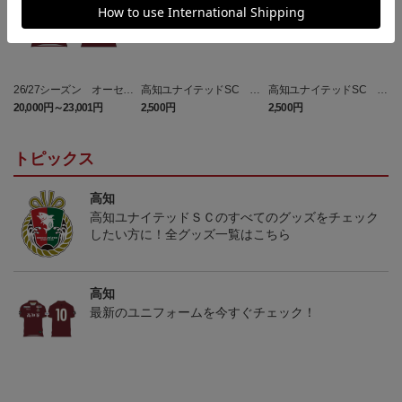
26/27シーズン オーセン
高知ユナイテッドSC ピ
高知ユナイテッドSC マ
ティックユニフォーム
カチュウ タオルマフラー
フィティフ タオルマフラ
20,000円～23,001円
2,500円
2,500円
1
（FP1st）
ー
トピックス
高知
高知ユナイテッドＳＣのすべてのグッズをチェック
したい方に！全グッズ一覧はこちら
高知
最新のユニフォームを今すぐチェック！