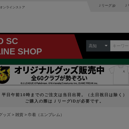
Ｊリーグ.jp
Ｊ
オンラインストア
D SC
高知
LINE SHOP
平日午前10時までのご注文は当日出荷。（土日祝日は除く）
ご購入の際はＪリーグIDが必要です。
グッズ
雑貨
巾着（エンブレム）