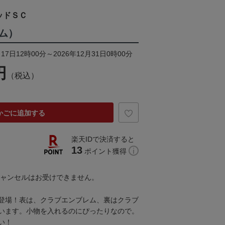
ッドＳＣ
ム）
17日12時00分～2026年12月31日0時00分
円
（税込）
かごに追加する
楽天IDで決済すると
13
ポイント獲得
キャンセルはお受けできません。
登場！表は、クラブエンブレム、裏はクラブ
います。小物を入れるのにぴったりなので。
い！