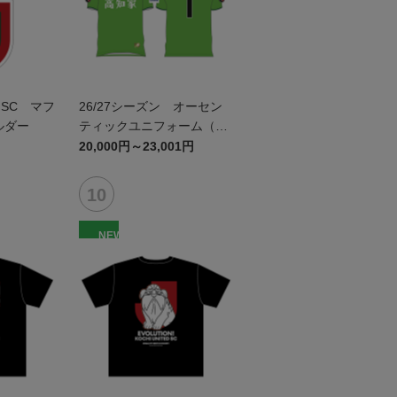
SC マフ
26/27シーズン オーセン
ルダー
ティックユニフォーム（GK
1st）
20,000円～23,001円
NEW