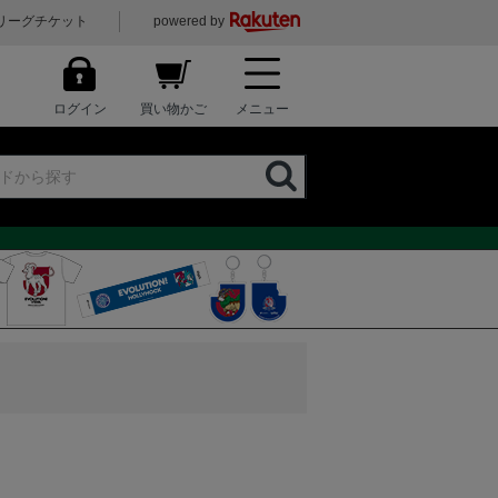
リーグチケット
powered by
ログイン
買い物かご
メニュー