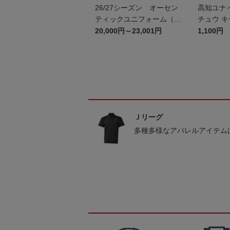
26/27シーズン オーセン
高知ユナ
ティックユニフォーム（FP
チュウ 
2nd）
20,000円～23,001円
1,100円
Ｊリーグ
多種多様なアパレルアイテム