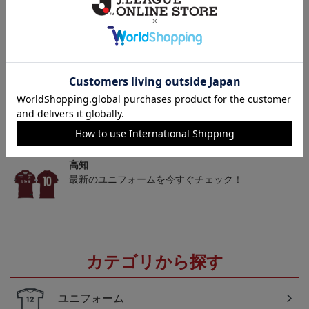
26/27シーズン オーセン
高知ユナイテッドSC ピ
高知ユナイテッドSC マ
ティックユニフォーム
カチュウ タオルマフラー
フィティフ タオルマフラ
20,000円～23,001円
2,500円
2,500円
1
（FP1st）
ー
トピックス
高知
高知ユナイテッドＳＣのすべてのグッズをチェック
したい方に！全グッズ一覧はこちら
高知
最新のユニフォームを今すぐチェック！
カテゴリから探す
ユニフォーム