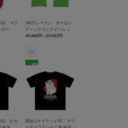
SC マフ
26/27シーズン オーセン
ルダー
ティックユニフォーム（GK
1st）
20,000円～23,001円
NEW
SC ピカ
高知ユナイテッドSC マフ
LACK キ
ィティフ Tシャツ BLACK