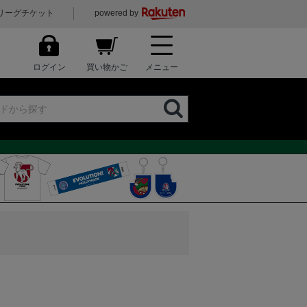
リーグチケット
powered by
ログイン
買い物かご
メニュー