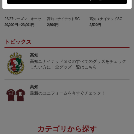
26/27シーズン オーセン
高知ユナイテッドSC マ
高知ユナイテッドSC ピ
ティックユニフォーム
フィティフ タオルマフラ
カチュウ タオルマフラー
20,000円～23,001円
2,500円
2,500円
1
（FP1st）
ー
トピックス
高知
高知ユナイテッドＳＣのすべてのグッズをチェック
したい方に！全グッズ一覧はこちら
高知
最新のユニフォームを今すぐチェック！
カテゴリから探す