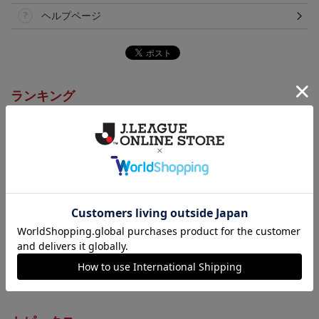
ヘルプページ
ランキング
NEW
NEW
26/27シーズン オーセン
高知ユナイテッドSC ピ
高知ユナイテッドSC マ
ティックユニフォーム
カチュウ タオルマフラー
フィティフ タオルマフラ
20,000円～23,001円
2,500円
2,500円
1
（FP1st）
ー