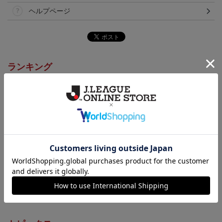
ヘルプページ
ランキング
NEW
NEW
26/27シーズン オーセン
高知ユナイテッドSC ピ
高知ユナイテッドSC マ
ティックユニフォーム
カチュウ タオルマフラー
フィティフ タオルマフラ
20,000円～23,001円
2,500円
2,500円
1
（FP1st）
ー