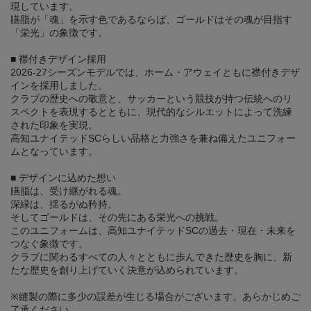
現しています。
臙脂が「魂」を示す色であるならば、ゴールドはその魂が目指す
「栄光」の象徴です。
■ 襟付きデザイン採用
2026-27シーズンモデルでは、ホーム・アウェイともに襟付きデザ
インを採用しました。
クラブの歴史への敬意と、サッカーという競技が持つ伝統へのリ
スペクトを表現するとともに、現代的なシルエットによって洗練
された印象を実現。
高知ユナイテッドSCらしい品格と力強さを兼ね備えたユニフォー
ムとなっています。
■ デザインに込めた想い
臙脂は、受け継がれる魂。
深緑は、揺るがぬ矜持。
そしてゴールドは、その先にある栄光への挑戦。
このユニフォームは、高知ユナイテッドSCの過去・現在・未来を
つなぐ象徴です。
クラブに関わるすべての人々とともに歩んできた歴史を胸に、新
たな歴史を創り上げていく決意が込められています。
※縫製の際に多少の誤差が生じる場合がございます。あらかじめご
了承ください。