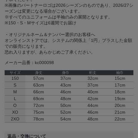
※画像のパートナーロゴは2026シーズンのものであり、2026/27シ
ーズンは変更になる場合がございます。
※すべてのユニフォームは半袖のみの展開となります。
※150・S・Mサイズは6週間でお届け
・オリジナルネーム＆ナンバー選択のお客様へ
オンラインストアでは、システムの関係上「1円」プラスした金額
での販売になります。
恐れ入りますが、あらかじめご了承ください。
メーカー品番：kc000098
サイズ
身丈
身巾
裄丈
袖巾
150
57cm
37cm
32cm
15cm
S
63cm
43cm
37cm
17cm
M
66cm
46cm
40cm
18cm
L
69cm
48cm
42cm
19cm
O
72cm
50cm
44cm
20cm
XO
75cm
52cm
46cm
21cm
2XO
78cm
54cm
48cm
22cm
返品・交換について