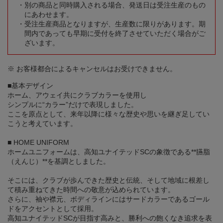
別の商品と同時購入される場合、発送日は受注生産のもの
にあわせます。
受注生産商品となりますが、生産数に限りがあります。期
間内であっても早期に受付を終了させていただく場合がご
ざいます。
※ お客様都合によるキャンセルはお受けできません。
■基本デザイン
ホーム、アウェイ共にクラブカラーを使用し
シンプルに“カラー”だけで表現しました。
ここを原点として、来年以降に様々な歴史や思いを継ぎ足してい
こうと考えています。
■ HOME UNIFORM
ホームユニフォームは、高知ユナイテッドSCの象徴である**臙脂
（えんじ）**を基調としました。
そこには、クラブが歩んできた歴史と伝統、そして地域に根差し
て積み重ねてきた時間への敬意が込められています。
さらに、袖や襟元、ボディラインにはサードカラーであるゴール
ドをアクセントとして採用。
高知ユナイテッドSCが目指す高みと、勝利への飽くなき追求を表