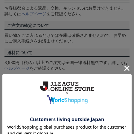
お客様都合による返品、交換、キャンセルはお受けできません。
詳しくは
ヘルプページ
をご確認ください。
ご注文の確定について
買い物かごに入れるだけでは在庫は確保されませんので、お早め
にご購入手続きをお済ませください。
送料について
3,980円（税込）以上のご注文は全国一律送料無料です。詳しくは
ヘルプページ
をご確認ください。
配送方法について
一部商品はメール便でのお届けとなる場合がございます。詳しく
は
ヘルプページ
をご確認ください。
商品について
【カラーについて】
商品画像は、お使いのパソコンのモニターおよびスマートフォン
のメーカー・機種・画面設定等により、実際の商品の色と異なっ