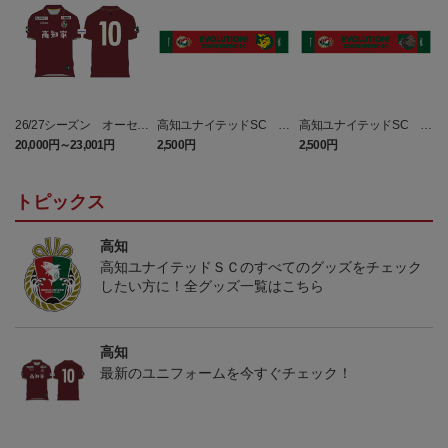
26/27シーズン オーセン
高知ユナイテッドSC ピ
高知ユナイテッドSC マ
ティックユニフォーム
カチュウ タオルマフラー
フィティフ タオルマフラ
20,000円～23,001円
2,500円
2,500円
1
（FP1st）
ー
トピックス
高知
高知ユナイテッドＳＣのすべてのグッズをチェック
したい方に！全グッズ一覧はこちら
高知
最新のユニフォームを今すぐチェック！