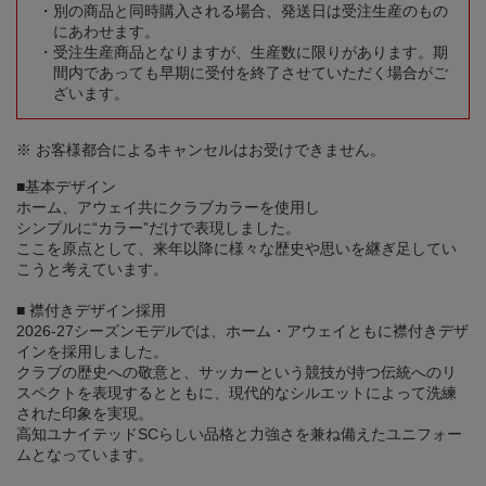
別の商品と同時購入される場合、発送日は受注生産のもの
にあわせます。
受注生産商品となりますが、生産数に限りがあります。期
間内であっても早期に受付を終了させていただく場合がご
ざいます。
※ お客様都合によるキャンセルはお受けできません。
■基本デザイン
ホーム、アウェイ共にクラブカラーを使用し
シンプルに“カラー”だけで表現しました。
ここを原点として、来年以降に様々な歴史や思いを継ぎ足してい
こうと考えています。
■ 襟付きデザイン採用
2026-27シーズンモデルでは、ホーム・アウェイともに襟付きデザ
インを採用しました。
クラブの歴史への敬意と、サッカーという競技が持つ伝統へのリ
スペクトを表現するとともに、現代的なシルエットによって洗練
された印象を実現。
高知ユナイテッドSCらしい品格と力強さを兼ね備えたユニフォー
ムとなっています。