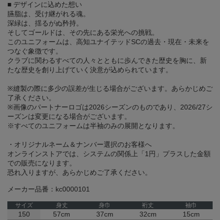
■ デザインに込めた想い
臙脂は、受け継がれる魂。
深緑は、揺るがぬ矜持。
そしてゴールドは、その先にある栄光への挑戦。
このユニフォームは、高知ユナイテッドSCの過去・現在・未来を
つなぐ象徴です。
クラブに関わるすべての人々とともに歩んできた歴史を胸に、新
たな歴史を創り上げていく決意が込められています。
※縫製の際に多少の誤差が生じる場合がございます。あらかじめご
了承ください。
※画像のパートナーロゴは2026シーズンのものであり、2026/27シ
ーズンは変更になる場合がございます。
※すべてのユニフォームは半袖のみの展開となります。
・オリジナルネーム＆ナンバー選択のお客様へ
オンラインストアでは、システムの関係上「1円」プラスした金額
での販売になります。
恐れ入りますが、あらかじめご了承ください。
メーカー品番：kc0000101
サイズ
身丈
身巾
裄丈
袖巾
150
57cm
37cm
32cm
15cm