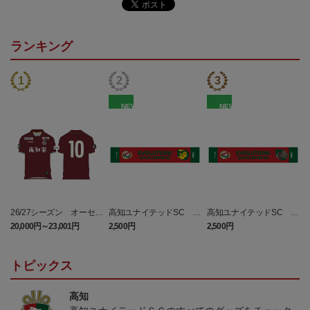
ランキング
NEW
NEW
26/27シーズン オーセン
高知ユナイテッドSC ピ
高知ユナイテッドSC マ
ティックユニフォーム
カチュウ タオルマフラー
フィティフ タオルマフラ
20,000円～23,001円
2,500円
2,500円
1
（FP1st）
ー
トピックス
高知