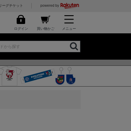
リーグチケット
powered by
ログイン
買い物かご
メニュー