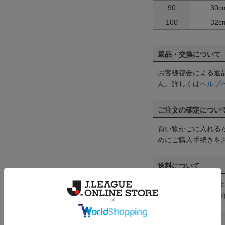
90
30c
100
32c
返品・交換について
お客様都合による返
ん。詳しくは
ヘルプ
ご注文の確定につい
買い物かごに入れる
めにご購入手続きを
送料について
3,980円（税込）
は
ヘルプページ
をご
配送方法について