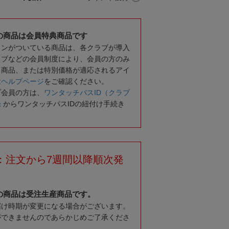
の商品は会員特典商品です
コンがついている商品は、各クラブが導入
ラブなどの会員制度により、会員の方のみ
る商品、または特別価格が適応されるアイ
は
ヘルプページ
をご確認ください。
ブ会員の方は、
ワンタッチパスID（クラブ
録
からワンタッチパスIDの紐付け手続き
：注文から7週間以降順次発
の商品は受注生産商品です。
届け時期が変更になる場合がございます。
ができませんのであらかじめご了承くださ