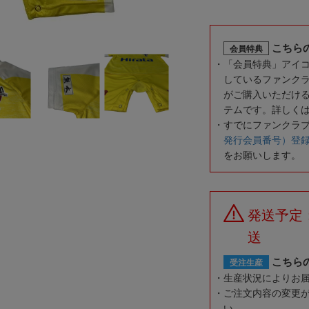
こちら
会員特典
「会員特典」アイ
しているファンク
がご購入いただけ
テムです。詳しく
すでにファンクラ
発行会員番号）登
をお願いします。
発送予定
送
こちら
受注生産
生産状況によりお
ご注文内容の変更
い。