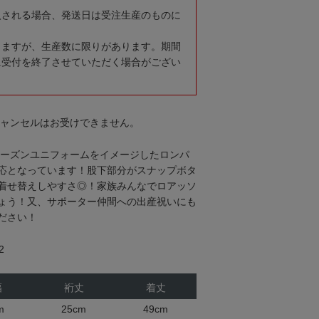
入される場合、発送日は受注生産のものに
りますが、生産数に限りがあります。期間
に受付を終了させていただく場合がござい
キャンセルはお受けできません。
0シーズンユニフォームをイメージしたロンパ
応となっています！股下部分がスナップボタ
着せ替えしやすさ◎！家族みんなでロアッソ
ょう！又、サポーター仲間への出産祝いにも
ださい！
2
幅
裄丈
着丈
m
25cm
49cm