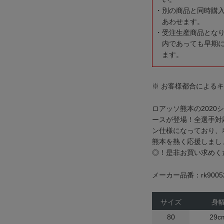
別の商品と同時購
あわせます。
受注生産商品とな
内であっても早期
ます。
※ お客様都合による
ロアッソ熊本の202
ースが登場！全選手対
ン仕様になっており、
熊本を熱く応援しまし
◎！是非お買い求めく
メーカー品番：rk9005
サイズ
身
80
29c