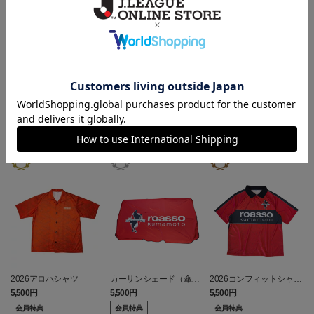
ギフト対応について
ヘルプページ
ランキング
2026アロハシャツ
カーサンシェード（傘
2026コンフィットシャツ
型）
（襟付き）
5,500円
5,500円
5,500円
7
会員特典
会員特典
会員特典