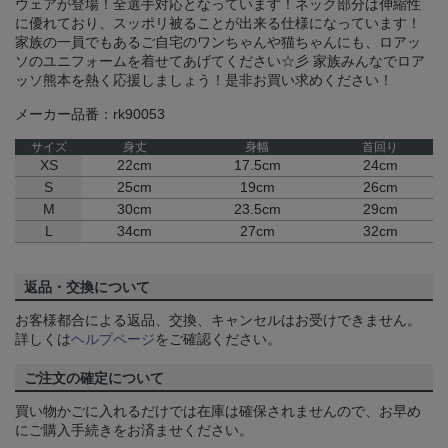
ウェアが登場！全選手対応となっています！ネック部分は伸縮性
に優れており、スッポリ被ることが出来る仕様になっています！
家族の一員でもあるご自宅のワンちゃんや猫ちゃんにも、ロアッ
ソのユニフォームを着せてあげてください☆彡 家族みんなでロア
ッソ熊本を熱く応援しましょう！是非お買い求めください！
メーカー品番：rk90053
サイズ
身丈
身幅
首回り
XS
22cm
17.5cm
24cm
S
25cm
19cm
26cm
M
30cm
23.5cm
29cm
L
34cm
27cm
32cm
返品・交換について
お客様都合による返品、交換、キャンセルはお受けできません。
詳しくは
ヘルプページ
をご確認ください。
ご注文の確定について
買い物かごに入れるだけでは在庫は確保されませんので、お早め
にご購入手続きをお済ませください。