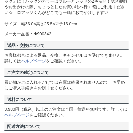
ッグ』に！バッグのカラーはブルーとレッドの2色展開！試合観戦
やお出かけの際、ちょっとしたお買い物へ行く際にご利用くださ
い☆ ロアッソくんがどこでも一緒におでかけします♡
サイズ：幅36.0×高さ25.5×マチ13.0cm
メーカー品番：rk900342
返品・交換について
お客様都合による返品、交換、キャンセルはお受けできません。
詳しくは
ヘルプページ
をご確認ください。
ご注文の確定について
買い物かごに入れるだけでは在庫は確保されませんので、お早め
にご購入手続きをお済ませください。
送料について
3,980円（税込）以上のご注文は全国一律送料無料です。詳しくは
ヘルプページ
をご確認ください。
配送方法について