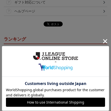
ギフト対応について
ヘルプページ
ランキング
カーサンシェード（傘
2026アロハシャツ
2026コンフィットシャツ
型）
（襟付き）
5,500円
5,500円
5,500円
7
会員特典
会員特典
会員特典