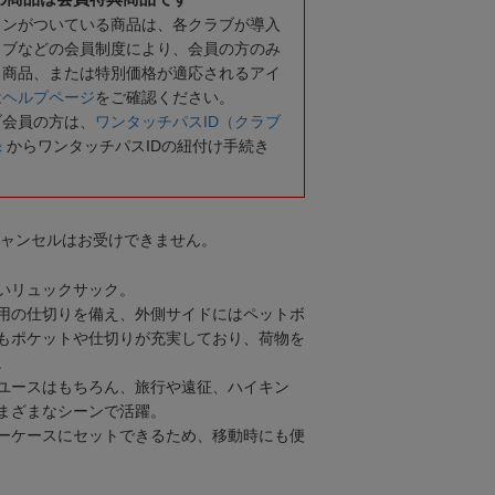
コンがついている商品は、各クラブが導入
ラブなどの会員制度により、会員の方のみ
る商品、または特別価格が適応されるアイ
は
ヘルプページ
をご確認ください。
ブ会員の方は、
ワンタッチパスID（クラブ
録
からワンタッチパスIDの紐付け手続き
キャンセルはお受けできません。
いリュックサック。
用の仕切りを備え、外側サイドにはペットボ
もポケットや仕切りが充実しており、荷物を
。
ユースはもちろん、旅行や遠征、ハイキン
まざまなシーンで活躍。
ーケースにセットできるため、移動時にも便