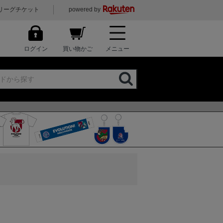
リーグチケット
powered by
ログイン
買い物かご
メニュー