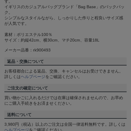
す。
イギリスのカジュアルバッグブランド「Bag Base」のバックパッ
ク。
シンプルなスタイルながら、しっかりした作りと程良いサイズ感
が人気です。
素材：ポリエステル100％
サイズ：約縦42cm、横30cm、マチ20cm、容量18L
メーカー品番：rk900493
返品・交換について
お客様都合による返品、交換、キャンセルはお受けできません。
詳しくは
ヘルプページ
をご確認ください。
ご注文の確定について
買い物かごに入れるだけでは在庫は確保されませんので、お早め
にご購入手続きをお済ませください。
送料について
3,980円（税込）以上のご注文は全国一律送料無料です。詳しくは
ヘルプページ
をご確認ください。