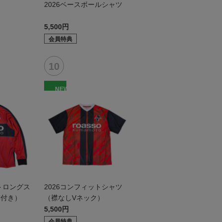
2026ベースボールシャツ
5,500円
会員特典
NEW
トロングス
2026コンフィットシャツ
襟付き）
（襟なしVネック）
5,500円
会員特典