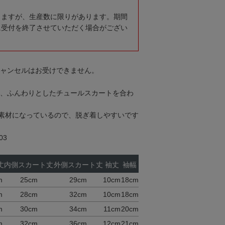
りますが、生産数に限りがあります。期間
に受付を終了させていただく場合がござい
キャンセルはお受けできません。
ムに、ふんわりとしたチュールスカートを合わ
素材になっているので、脱ぎ着しやすいです
03
丈
内側スカート丈
外側スカート丈
袖丈
袖幅
m
25cm
29cm
10cm
18cm
m
28cm
32cm
10cm
18cm
m
30cm
34cm
11cm
20cm
m
32cm
36cm
12cm
21cm