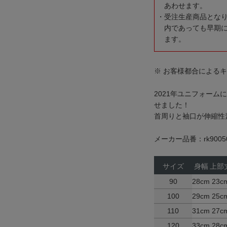
あわせます。
受注生産商品とな
内であっても早期
ます。
※ お客様都合による
2021年ユニフォー
せました！
首周りと袖口が伸縮性
メーカー品番：rk9005
サイズ
身幅
上部
90
28cm
23c
100
29cm
25c
110
31cm
27c
120
33cm
28c