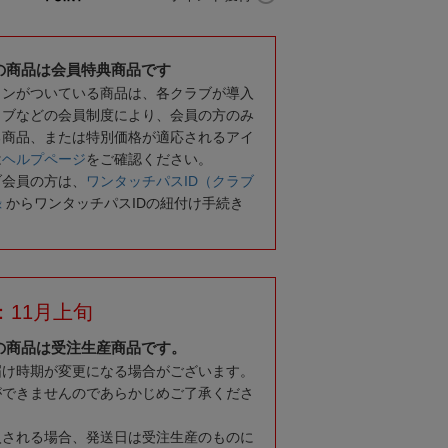
の商品は会員特典商品です
コンがついている商品は、各クラブが導入
ラブなどの会員制度により、会員の方のみ
る商品、または特別価格が適応されるアイ
は
ヘルプページ
をご確認ください。
ブ会員の方は、
ワンタッチパスID（クラブ
録
からワンタッチパスIDの紐付け手続き
：11月上旬
の商品は受注生産商品です。
届け時期が変更になる場合がございます。
ができませんのであらかじめご了承くださ
入される場合、発送日は受注生産のものに