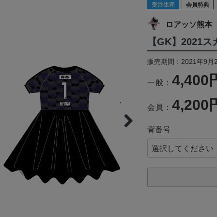
受注生産
会員特典
ロアッソ熊本
【GK】2021
販売期間：2021年9月2
4,400
一般：
4,200
会員：
背番号