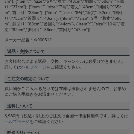
cm"}, {"item":"","size":"6号","着丈":"43cm","胴回り":"58cm","首回
り":"37cm"}, {"item":"","size":"7号","着丈":"48cm","胴回り":"65c
m","首回り":"38cm"}, {"item":"","size":"8号","着丈":"52cm","胴回
り":"75cm","首回り":"40cm"}, {"item":"","size":"9号","着丈":"58c
m","胴回り":"83cm","首回り":"44cm"}, {"item":"","size":"10号","着
丈":"62cm","胴回り":"86cm","首回り":"47cm"}]
メーカー品番：rk900512
返品・交換について
お客様都合による返品、交換、キャンセルはお受けできません。
詳しくは
ヘルプページ
をご確認ください。
ご注文の確定について
買い物かごに入れるだけでは在庫は確保されませんので、お早め
にご購入手続きをお済ませください。
送料について
3,980円（税込）以上のご注文は全国一律送料無料です。詳しくは
ヘルプページ
をご確認ください。
配送方法について