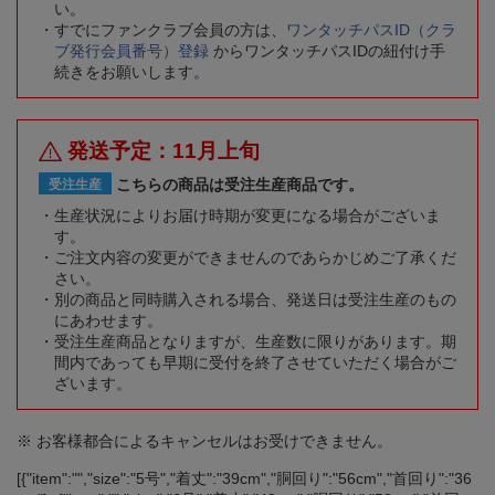
い。
すでにファンクラブ会員の方は、
ワンタッチパスID（クラ
ブ発行会員番号）登録
からワンタッチパスIDの紐付け手
続きをお願いします。
発送予定：11月上旬
こちらの商品は受注生産商品です。
受注生産
生産状況によりお届け時期が変更になる場合がございま
す。
ご注文内容の変更ができませんのであらかじめご了承くだ
さい。
別の商品と同時購入される場合、発送日は受注生産のもの
にあわせます。
受注生産商品となりますが、生産数に限りがあります。期
間内であっても早期に受付を終了させていただく場合がご
ざいます。
※ お客様都合によるキャンセルはお受けできません。
[{"item":"","size":"5号","着丈":"39cm","胴回り":"56cm","首回り":"36