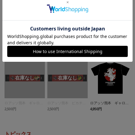
ランキング
NEW
ロアッソ熊本 ギャロッ
ロアッソ熊本 ピカチュ
ロアッソ熊本 ギャロッ
プ タオルマフラー
ウ タオルマフラー
プ Tシャツ BLACK
2,500円
2,500円
4,950円
1
トピックス