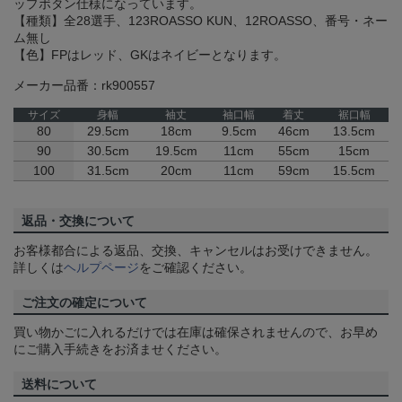
ップボタン仕様になっています。
【種類】全28選手、123ROASSO KUN、12ROASSO、番号・ネー
ム無し
【色】FPはレッド、GKはネイビーとなります。
メーカー品番：rk900557
サイズ
身幅
袖丈
袖口幅
着丈
裾口幅
80
29.5cm
18cm
9.5cm
46cm
13.5cm
90
30.5cm
19.5cm
11cm
55cm
15cm
100
31.5cm
20cm
11cm
59cm
15.5cm
返品・交換について
お客様都合による返品、交換、キャンセルはお受けできません。
詳しくは
ヘルプページ
をご確認ください。
ご注文の確定について
買い物かごに入れるだけでは在庫は確保されませんので、お早め
にご購入手続きをお済ませください。
送料について