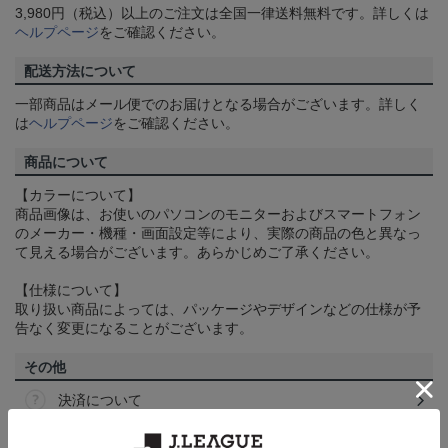
3,980円（税込）以上のご注文は全国一律送料無料です。詳しくは
ヘルプページ
をご確認ください。
配送方法について
一部商品はメール便でのお届けとなる場合がございます。詳しく
は
ヘルプページ
をご確認ください。
商品について
【カラーについて】
商品画像は、お使いのパソコンのモニターおよびスマートフォン
のメーカー・機種・画面設定等により、実際の商品の色と異なっ
て見える場合がございます。あらかじめご了承ください。
【仕様について】
取り扱い商品によっては、パッケージやデザインなどの仕様が予
告なく変更になることがございます。
その他
決済について
ギフト対応について