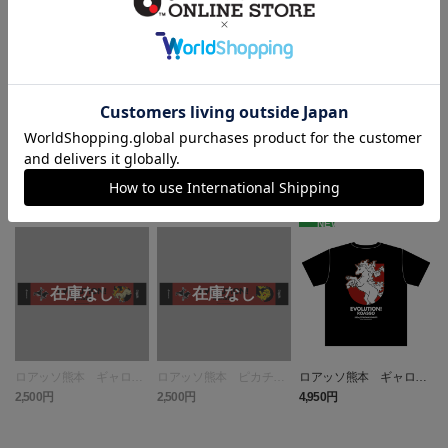
ヘルプページ
ランキング
NEW
ロアッソ熊本 ギャロッ
ロアッソ熊本 ピカチュ
ロアッソ熊本 ギャロッ
プ タオルマフラー
ウ タオルマフラー
プ Tシャツ BLACK
2,500円
2,500円
4,950円
1