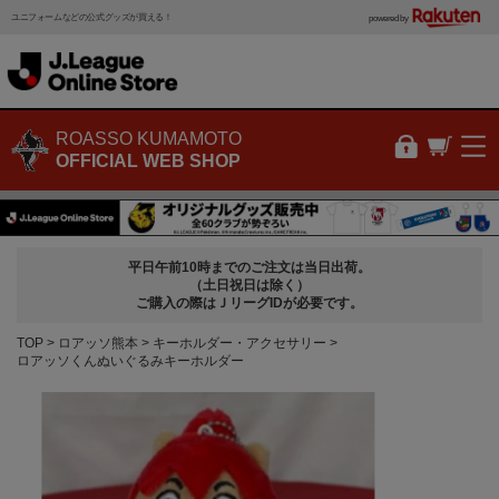
ユニフォームなどの公式グッズが買える！
powered by
ROASSO KUMAMOTO
OFFICIAL WEB SHOP
平日午前10時までのご注文は当日出荷。
（土日祝日は除く）
ご購入の際はＪリーグIDが必要です。
TOP
ロアッソ熊本
キーホルダー・アクセサリー
ロアッソくんぬいぐるみキーホルダー