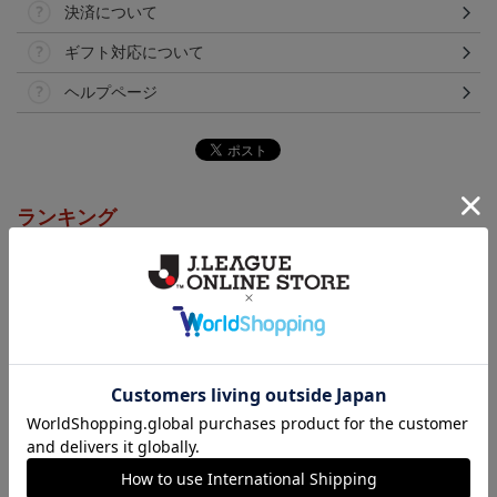
決済について
ギフト対応について
ヘルプページ
ランキング
カーサンシェード（傘
2026アロハシャツ
2026コンフィットシャツ
型）
（襟付き）
5,500円
5,500円
5,500円
7