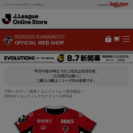
ユニフォームなどの公式グッズが買える！
powered by
ROASSO KUMAMOTO
OFFICIAL WEB SHOP
平日午前10時までのご注文は当日出荷。
（土日祝日は除く）
ご購入の際はＪリーグIDが必要です。
TOP
ロアッソ熊本
ユニフォーム
受注商品
2025オーセンティックユニフォームFP1st