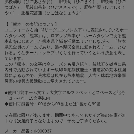
肥後朝顔（ひごあさがお）、肥後菊（ひごきく）、肥後椿（ひご
つばき）、肥後山茶花（ひごさざんか）、肥後芍薬（ひごしゃく
やく）、肥後花菖蒲（ひごはなしょうぶ）
【「熊本」の表記について】
ユニフォーム右袖（Jリーグエンブレム下）に表記されているホー
ムタウン名「熊本」は、ロアッソ熊本が、ホームタウンである熊
本市をはじめとした熊本県全域を活動エリアとしながら、「熊本
県民全員のチームであり、熊本県民全員に愛されるチーム」とな
れるようなチーム・クラブづくりを行っていくという決意を表し
ています。
この「熊本」の文字は今シーズンも引き続き、益城町を拠点に県
内外で活動されています一級印章彫刻技能士・書道家の荒木桃園
様によるもので、荒木様は現在も熊本地震、人吉・球磨地方豪雨
災害の復興支援活動にご尽力されています。
◆使用可能ネーム文字：大文字アルファベットとスペースと記号
「.:!・-+@」15文字以内
◆使用可能番号：00番から09番または1番から99番
※在庫に限りがあります。期間中であってもサイズ毎の在庫が無
くなり次第終了となりますので、予めご了承ください。
メーカー品番：rk900937