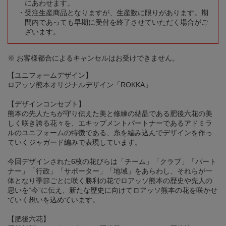
にあわせます。
受注生産商品となりますが、生産数に限りがあります。期
間内であっても早期に受付を終了させていただく場合がご
ざいます。
※ お客様都合によるキャンセルはお受けできません。
【ユニフォームデザイン】
ロアッソ熊本オリジナルデザイン「ROKKA」
【デザインコンセプト】
熊本の先人たちが守り伝えた美と修練の結晶である肥後六花の美
しく咲き誇る花々を、エキップメントパートナーであるアドミラ
ルのユニフォームの特徴である、糸を編み込んでデザインを作っ
ていくジャガード編みで表現しています。
今回デザインされた6枚の花びらは「チーム」「クラブ」「パート
ナー」「行政」「サポーター」「地域」をあらわし、それらが一
体となり季節ごとに咲く勝利の花でロアッソ熊本の歴史や先人の
思いを“今”に伝え、新たな歴史に向けてロアッソ熊本の花を咲かせ
ていく想いを込めています。
【肥後六花】