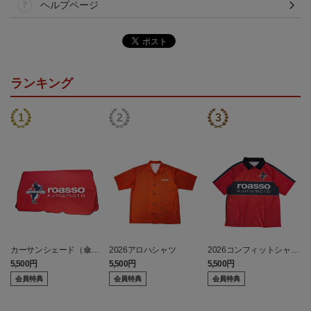
ヘルプページ
ランキング
カーサンシェード（傘
2026アロハシャツ
2026コンフィットシャツ
型）
（襟付き）
5,500円
5,500円
5,500円
7
会員特典
会員特典
会員特典