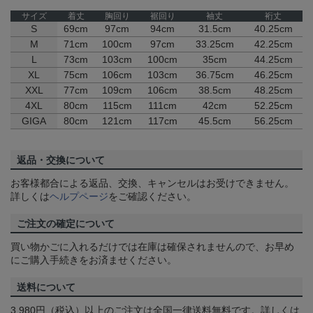
サイズ
着丈
胸回り
裾回り
袖丈
裄丈
S
69cm
97cm
94cm
31.5cm
40.25cm
M
71cm
100cm
97cm
33.25cm
42.25cm
L
73cm
103cm
100cm
35cm
44.25cm
XL
75cm
106cm
103cm
36.75cm
46.25cm
XXL
77cm
109cm
106cm
38.5cm
48.25cm
4XL
80cm
115cm
111cm
42cm
52.25cm
GIGA
80cm
121cm
117cm
45.5cm
56.25cm
返品・交換について
お客様都合による返品、交換、キャンセルはお受けできません。
詳しくは
ヘルプページ
をご確認ください。
ご注文の確定について
買い物かごに入れるだけでは在庫は確保されませんので、お早め
にご購入手続きをお済ませください。
送料について
3,980円（税込）以上のご注文は全国一律送料無料です。詳しくは