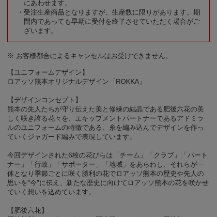
にあわせます。
受注生産商品となりますが、生産数に限りがあります。期
間内であっても早期に受付を終了させていただく場合がご
ざいます。
※ お客様都合によるキャンセルはお受けできません。
【ユニフォームデザイン】
ロアッソ熊本オリジナルデザイン「ROKKA」
【デザインコンセプト】
熊本の先人たちが守り伝えた美と修練の結晶である肥後六花の美
しく咲き誇る花々を、エキップメントパートナーであるアドミラ
ルのユニフォームの特徴である、糸を編み込んでデザインを作っ
ていくジャガード編みで表現しています。
今回デザインされた6枚の花びらは「チーム」「クラブ」「パート
ナー」「行政」「サポーター」「地域」をあらわし、それらが一
体となり季節ごとに咲く勝利の花でロアッソ熊本の歴史や先人の
思いを“今”に伝え、新たな歴史に向けてロアッソ熊本の花を咲かせ
ていく想いを込めています。
【肥後六花】