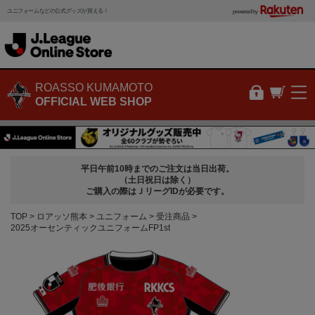
ユニフォームなどの公式グッズが買える！
powered by
ROASSO KUMAMOTO
OFFICIAL WEB SHOP
平日午前10時までのご注文は当日出荷。
（土日祝日は除く）
ご購入の際はＪリーグIDが必要です。
TOP
ロアッソ熊本
ユニフォーム
受注商品
2025オーセンティックユニフォームFP1st