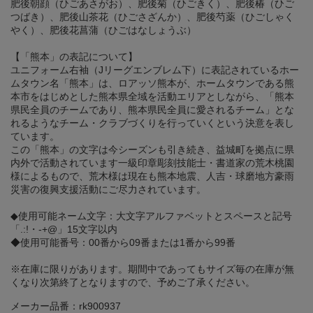
肥後朝顔（ひごあさがお）、肥後菊（ひごきく）、肥後椿（ひご
つばき）、肥後山茶花（ひごさざんか）、肥後芍薬（ひごしゃく
やく）、肥後花菖蒲（ひごはなしょうぶ）
【「熊本」の表記について】
ユニフォーム右袖（Jリーグエンブレム下）に表記されているホー
ムタウン名「熊本」は、ロアッソ熊本が、ホームタウンである熊
本市をはじめとした熊本県全域を活動エリアとしながら、「熊本
県民全員のチームであり、熊本県民全員に愛されるチーム」とな
れるようなチーム・クラブづくりを行っていくという決意を表し
ています。
この「熊本」の文字は今シーズンも引き続き、益城町を拠点に県
内外で活動されています一級印章彫刻技能士・書道家の荒木桃園
様によるもので、荒木様は現在も熊本地震、人吉・球磨地方豪雨
災害の復興支援活動にご尽力されています。
◆使用可能ネーム文字：大文字アルファベットとスペースと記号
「.:!・-+@」15文字以内
◆使用可能番号：00番から09番または1番から99番
※在庫に限りがあります。期間中であってもサイズ毎の在庫が無
くなり次第終了となりますので、予めご了承ください。
メーカー品番：rk900937