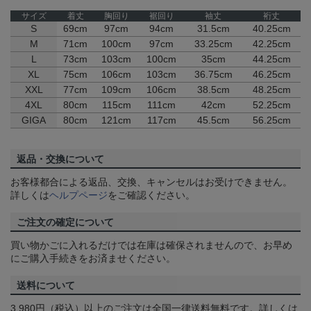
サイズ
着丈
胸回り
裾回り
袖丈
裄丈
S
69cm
97cm
94cm
31.5cm
40.25cm
M
71cm
100cm
97cm
33.25cm
42.25cm
L
73cm
103cm
100cm
35cm
44.25cm
XL
75cm
106cm
103cm
36.75cm
46.25cm
XXL
77cm
109cm
106cm
38.5cm
48.25cm
4XL
80cm
115cm
111cm
42cm
52.25cm
GIGA
80cm
121cm
117cm
45.5cm
56.25cm
返品・交換について
お客様都合による返品、交換、キャンセルはお受けできません。
詳しくは
ヘルプページ
をご確認ください。
ご注文の確定について
買い物かごに入れるだけでは在庫は確保されませんので、お早め
にご購入手続きをお済ませください。
送料について
3,980円（税込）以上のご注文は全国一律送料無料です。詳しくは