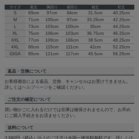
サイズ
着丈
胸回り
裾回り
袖丈
裄丈
S
69cm
97cm
94cm
31.5cm
40.25cm
M
71cm
100cm
97cm
33.25cm
42.25cm
L
73cm
103cm
100cm
35cm
44.25cm
XL
75cm
106cm
103cm
36.75cm
46.25cm
XXL
77cm
109cm
106cm
38.5cm
48.25cm
4XL
80cm
115cm
111cm
42cm
52.25cm
GIGA
80cm
121cm
117cm
45.5cm
56.25cm
返品・交換について
お客様都合による返品、交換、キャンセルはお受けできません。
詳しくは
ヘルプページ
をご確認ください。
ご注文の確定について
買い物かごに入れるだけでは在庫は確保されませんので、お早め
にご購入手続きをお済ませください。
送料について
3,980円（税込）以上のご注文は全国一律送料無料です。詳しくは