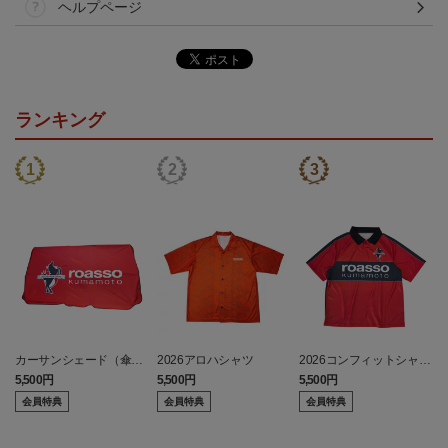
ヘルプページ
ランキング
カーサンシェード（傘
2026アロハシャツ
2026コンフィットシャツ
型）
（襟付き）
5,500円
5,500円
5,500円
7
会員特典
会員特典
会員特典