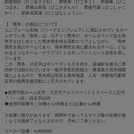
肥後朝顔（ひごあさがお）、肥後菊（ひごきく）、肥後椿（ひご
つばき）、肥後山茶花（ひごさざんか）、肥後芍薬（ひごしゃく
やく）、肥後花菖蒲（ひごはなしょうぶ）
【「熊本」の表記について】
ユニフォーム右袖（Jリーグエンブレム下）に表記されているホー
ムタウン名「熊本」は、ロアッソ熊本が、ホームタウンである熊
本市をはじめとした熊本県全域を活動エリアとしながら、「熊本
県民全員のチームであり、熊本県民全員に愛されるチーム」とな
れるようなチーム・クラブづくりを行っていくという決意を表し
ています。
この「熊本」の文字は今シーズンも引き続き、益城町を拠点に県
内外で活動されています一級印章彫刻技能士・書道家の荒木桃園
様によるもので、荒木様は現在も熊本地震、人吉・球磨地方豪雨
災害の復興支援活動にご尽力されています。
◆使用可能ネーム文字：大文字アルファベットとスペースと記号
「.:!・-+@」15文字以内
◆使用可能番号：00番から09番または1番から99番
※在庫に限りがあります。期間中であってもサイズ毎の在庫が無
くなり次第終了となりますので、予めご了承ください。
メーカー品番：rk900938