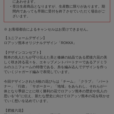
にあわせます。
受注生産商品となりますが、生産数に限りがあります。期
間内であっても早期に受付を終了させていただく場合がご
ざいます。
※ お客様都合によるキャンセルはお受けできません。
【ユニフォームデザイン】
ロアッソ熊本オリジナルデザイン「ROKKA」
【デザインコンセプト】
熊本の先人たちが守り伝えた美と修練の結晶である肥後六花の美
しく咲き誇る花々を、エキップメントパートナーであるアドミラ
ルのユニフォームの特徴である、糸を編み込んでデザインを作っ
ていくジャガード編みで表現しています。
今回デザインされた6枚の花びらは「チーム」「クラブ」「パート
ナー」「行政」「サポーター」「地域」をあらわし、それらが一
体となり季節ごとに咲く勝利の花でロアッソ熊本の歴史や先人の
思いを“今”に伝え、新たな歴史に向けてロアッソ熊本の花を咲かせ
ていく想いを込めています。
【肥後六花】