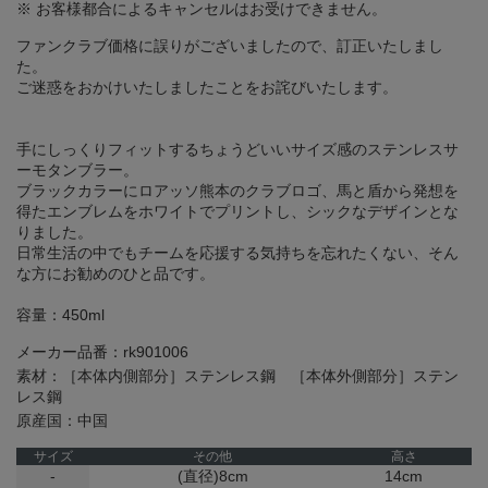
※ お客様都合によるキャンセルはお受けできません。
ファンクラブ価格に誤りがございましたので、訂正いたしまし
た。
ご迷惑をおかけいたしましたことをお詫びいたします。
手にしっくりフィットするちょうどいいサイズ感のステンレスサ
ーモタンブラー。
ブラックカラーにロアッソ熊本のクラブロゴ、馬と盾から発想を
得たエンブレムをホワイトでプリントし、シックなデザインとな
りました。
日常生活の中でもチームを応援する気持ちを忘れたくない、そん
な方にお勧めのひと品です。
容量：450ml
メーカー品番：rk901006
素材：［本体内側部分］ステンレス鋼 ［本体外側部分］ステン
レス鋼
原産国：中国
サイズ
その他
高さ
-
(直径)8cm
14cm