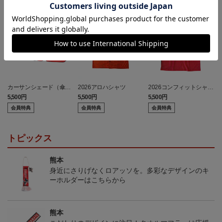
カーサンシェード（傘
2026アロハシャツ
2026コンフィットシャツ
型）
（襟付き）
5,500円
5,500円
5,500円
7
会員特典
会員特典
会員特典
トピックス
熊本
身近にさりげなくロアッソを。多彩なデザインのキ
ーホルダーはこちらから
熊本