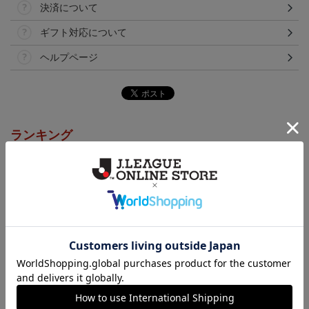
決済について
ギフト対応について
ヘルプページ
ランキング
カーサンシェード（傘
2026アロハシャツ
2026コンフィットシャツ
型）
（襟付き）
5,500円
5,500円
5,500円
7