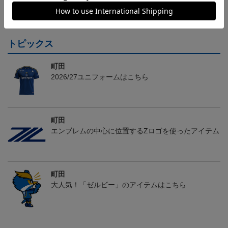
2,500円
24,200円～30,800円
1,100円
2
会員特典
トピックス
町田
2026/27ユニフォームはこちら
町田
エンブレムの中心に位置するZロゴを使ったアイテム
町田
大人気！「ゼルビー」のアイテムはこちら