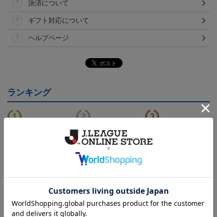
決済について
ギフト対応について
ヘルプページ
ランキング
NEW
NEW
FC町田ゼルビア ゲッコ
2026/27 FP1stユニフォー
FC町田ゼルビア ゲッコ
ウガ タオルマフラー
ム
ウガ キーホルダー