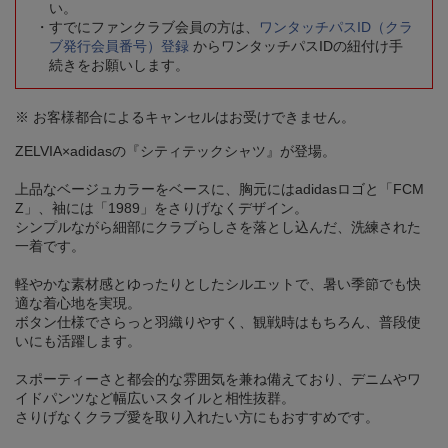
い。
すでにファンクラブ会員の方は、
ワンタッチパスID（クラ
ブ発行会員番号）登録
からワンタッチパスIDの紐付け手
続きをお願いします。
※ お客様都合によるキャンセルはお受けできません。
ZELVIA×adidasの『シティテックシャツ』が登場。
上品なベージュカラーをベースに、胸元にはadidasロゴと「FCM
Z」、袖には「1989」をさりげなくデザイン。
シンプルながら細部にクラブらしさを落とし込んだ、洗練された
一着です。
軽やかな素材感とゆったりとしたシルエットで、暑い季節でも快
適な着心地を実現。
ボタン仕様でさらっと羽織りやすく、観戦時はもちろん、普段使
いにも活躍します。
スポーティーさと都会的な雰囲気を兼ね備えており、デニムやワ
イドパンツなど幅広いスタイルと相性抜群。
さりげなくクラブ愛を取り入れたい方にもおすすめです。