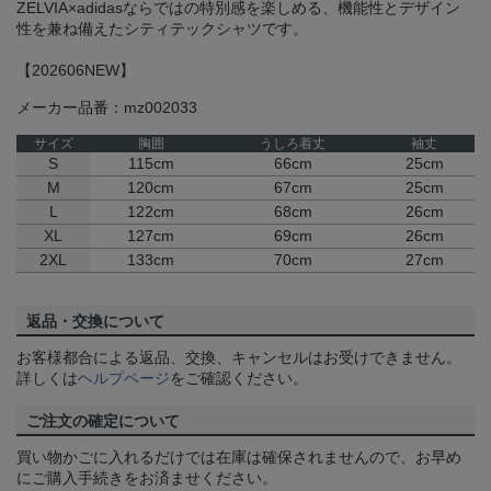
ZELVIA×adidasならではの特別感を楽しめる、機能性とデザイン
性を兼ね備えたシティテックシャツです。
【202606NEW】
メーカー品番：mz002033
サイズ
胸囲
うしろ着丈
袖丈
S
115cm
66cm
25cm
M
120cm
67cm
25cm
L
122cm
68cm
26cm
XL
127cm
69cm
26cm
2XL
133cm
70cm
27cm
返品・交換について
お客様都合による返品、交換、キャンセルはお受けできません。
詳しくは
ヘルプページ
をご確認ください。
ご注文の確定について
買い物かごに入れるだけでは在庫は確保されませんので、お早め
にご購入手続きをお済ませください。