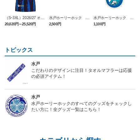
（Sｰ3XL）2026/27 オー
水戸ホーリーホック ボ
水戸ホーリーホック ボ
センティックユニフォー
ーマンダ タオルマフラー
ーマンダ キーホルダー
20,020円～25,520円
2,500円
1,100円
2
ム FP 1st
トピックス
水戸
こだわりのデザインに注目！タオルマフラーは応援
の必須アイテム！
水戸
水戸ホーリーホックのすべてのグッズをチェックし
たい方に！全グッズ一覧はこちら！