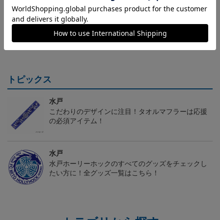
（Sｰ3XL）2026/27 オー
水戸ホーリーホック ボ
水戸ホーリーホック ボ
センティックユニフォー
ーマンダ タオルマフラー
ーマンダ キーホルダー
20,020円～25,520円
2,500円
1,100円
2
ム FP 1st
トピックス
水戸
こだわりのデザインに注目！タオルマフラーは応援
の必須アイテム！
水戸
水戸ホーリーホックのすべてのグッズをチェックし
たい方に！全グッズ一覧はこちら！