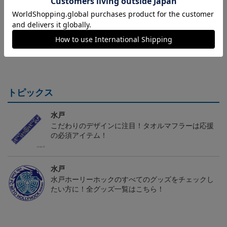
（Sｰ3XL）2026/27 オー
水戸ホーリーホック ボ
水戸ホーリーホック ボ
センティックユニフォー
ーマンダ タオルマフラー
ーマンダ キーホルダー
20,020円～25,520円
2,500円
1,100円
2
ム FP 1st
トピックス
水戸
こだわりのデザインに注目！タオルマフラーは応援
の必須アイテム！
水戸
水戸ホーリーホックのすべてのグッズをチェックし
たい方に！全グッズ一覧はこちら！