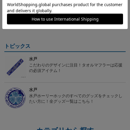
（Sｰ3XL）2026/27 オー
（4XL）2026/27 オーセ
（Sｰ3XL）2026/27 オー
（
センティックユニフォー
ンティックユニフォーム
センティックユニフォー
20,020円～25,520円
23,020円～28,520円
20,020円～25,520円
5
ム FP 1st
FP 1st
ム FP 2nd
t
トピックス
水戸
こだわりのデザインに注目！タオルマフラーは応援
の必須アイテム！
水戸
水戸ホーリーホックのすべてのグッズをチェックし
たい方に！全グッズ一覧はこちら！