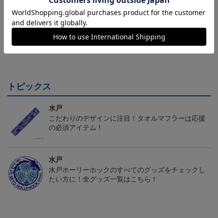
（Sｰ3XL）2026/27 オー
（130-160cm）2026/27
（4XL）2026/27 オーセ
センティックユニフォー
キッズユニフォーム FP1s
ンティックユニフォーム
6
20,020円～25,520円
5,500円
23,020円～28,520円
2
ム FP 1st
t
FP 1st
トピックス
水戸
こだわりのデザインに注目！タオルマフラーは応援
の必須アイテム！
水戸
水戸ホーリーホックのすべてのグッズをチェックし
たい方に！全グッズ一覧はこちら！