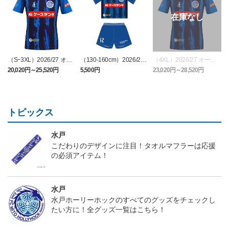
（Sｰ3XL）2026/27 オー
（130-160cm）2026/27
（4XL）2026/27 オーセ
センティックユニフォー
キッズユニフォーム FP1s
ンティックユニフォーム
6
20,020円～25,520円
5,500円
23,020円～28,520円
2
ム FP 1st
t
FP 1st
トピックス
水戸
こだわりのデザインに注目！タオルマフラーは応援
の必須アイテム！
水戸
水戸ホーリーホックのすべてのグッズをチェックし
たい方に！全グッズ一覧はこちら！