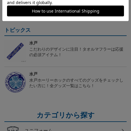
（Sｰ3XL）2026/27 オー
水戸ホーリーホック ボ
水戸ホーリーホック ボ
センティックユニフォー
ーマンダ タオルマフラー
ーマンダ キーホルダー
20,020円～25,520円
2,500円
1,100円
2
ム FP 1st
トピックス
水戸
こだわりのデザインに注目！タオルマフラーは応援
の必須アイテム！
水戸
水戸ホーリーホックのすべてのグッズをチェックし
たい方に！全グッズ一覧はこちら！
カテゴリから探す
ユニフォーム