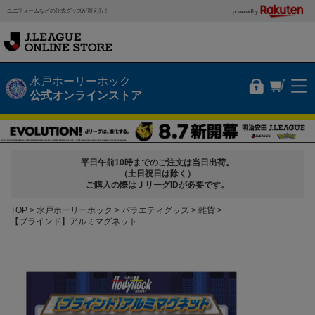
ユニフォームなどの公式グッズが買える！
powered by
水戸ホーリーホック
公式オンラインストア
平日午前10時までのご注文は当日出荷。
（土日祝日は除く）
ご購入の際はＪリーグIDが必要です。
TOP
水戸ホーリーホック
バラエティグッズ
雑貨
【ブラインド】アルミマグネット