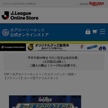
ユニフォームなどの公式グッズが買える！
powered by
水戸ホーリーホック
公式オンラインストア
平日午前10時までのご注文は当日出荷。
（土日祝日は除く）
ご購入の際はＪリーグIDが必要です。
TOP
水戸ホーリーホック
バラエティグッズ
雑貨
【ブラインド】カード型アクリルスタンド