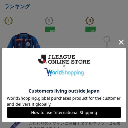
ランキング
NEW
NEW
（Sｰ3XL）2026/27 オー
水戸ホーリーホック ボ
水戸ホーリーホック ボ
センティックユニフォー
ーマンダ タオルマフラー
ーマンダ キーホルダー
20,020円～25,520円
2,500円
1,100円
2
ム FP 1st
トピックス
水戸
こだわりのデザインに注目！タオルマフラーは応援