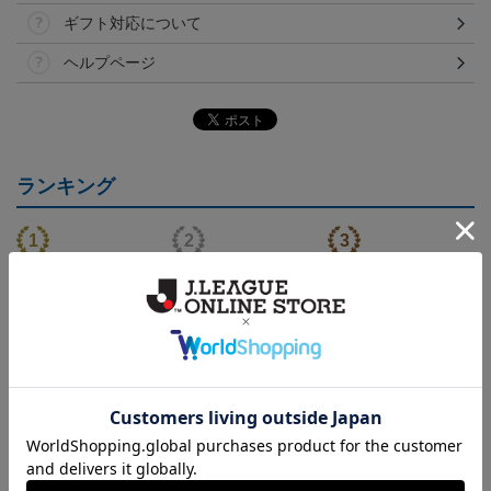
ギフト対応について
ヘルプページ
ランキング
（Sｰ3XL）2026/27 オー
（130-160cm）2026/27
（4XL）2026/27 オーセ
センティックユニフォー
キッズユニフォーム FP1s
ンティックユニフォーム
6
20,020円～25,520円
5,500円
23,020円～28,520円
2
ム FP 1st
t
FP 1st