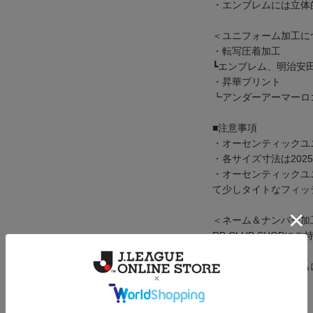
・エンブレムには立体
＜ユニフォーム加工に
・転写圧着加工
┗エンブレム、明治安
・昇華プリント
┗アンダーアーマーロゴ、
■注意事項
・オーセンティックユ
・各サイズ寸法は20
・オーセンティックユ
て少しタイトなフィッ
＜ネーム＆ナンバー加
RB CLUB SHOPに
にて加工可能です。
※番号は1桁、2桁と
【2026ユニフォーム】