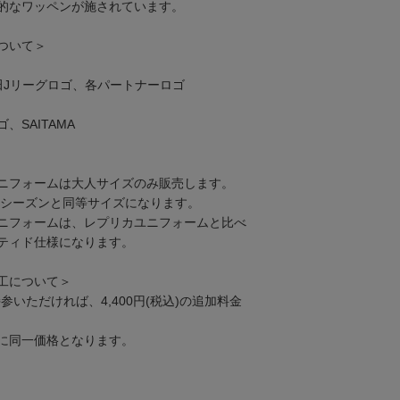
的なワッペンが施されています。
ついて＞
田Jリーグロゴ、各パートナーロゴ
SAITAMA
ニフォームは大人サイズのみ販売します。
25シーズンと同等サイズになります。
ニフォームは、レプリカユニフォームと比べ
ティド仕様になります。
工について＞
ご持参いただければ、4,400円(税込)の追加料金
もに同一価格となります。