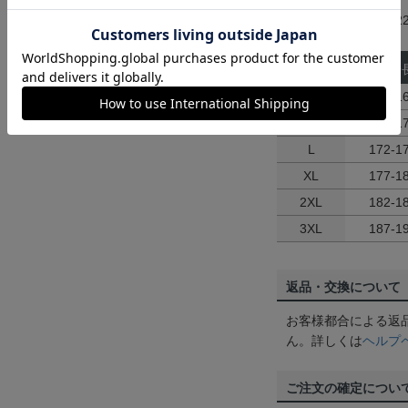
メーカー品番：oa9022
サイズ
身
S
162-1
M
167-1
L
172-1
XL
177-1
2XL
182-1
3XL
187-1
返品・交換について
お客様都合による返
ん。詳しくは
ヘルプ
ご注文の確定につい