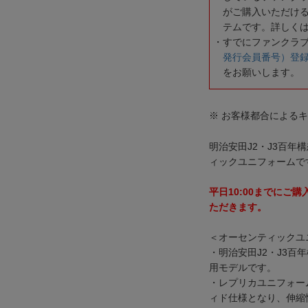
がご購入いただけ
テムです。詳しく
すでにファンクラ
発行会員番号）登
をお願いします。
※ お客様都合による
明治安田J2・J3百
ィックユニフォームで
平日10:00までにご
ただきます。
＜オーセンティックユ
・明治安田J2・J3
用モデルです。
・レプリカユニフォー
ィド仕様となり、伸縮