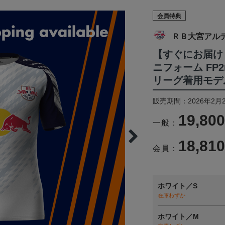
会員特典
ＲＢ大宮アル
【すぐにお届け！
ニフォーム FP2
リーグ着用モデ
販売期間：2026年2月2
19,80
一般：
18,81
会員：
ホワイト／S
在庫わずか
ホワイト／M