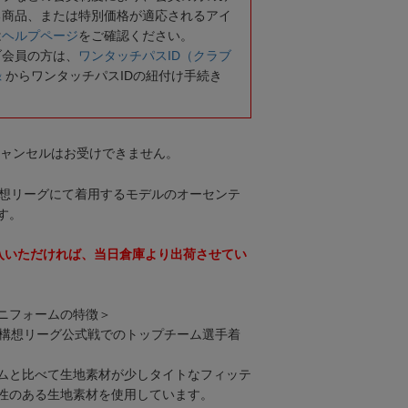
る商品、または特別価格が適応されるアイ
は
ヘルプページ
をご確認ください。
ブ会員の方は、
ワンタッチパスID（クラブ
録
からワンタッチパスIDの紐付け手続き
キャンセルはお受けできません。
年構想リーグにて着用するモデルのオーセンテ
す。
購入いただければ、当日倉庫より出荷させてい
ニフォームの特徴＞
百年構想リーグ公式戦でのトップチーム選手着
ムと比べて生地素材が少しタイトなフィッテ
性のある生地素材を使用しています。