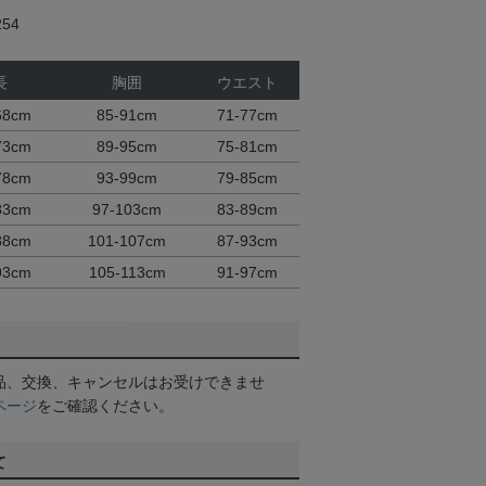
54
長
胸囲
ウエスト
68cm
85-91cm
71-77cm
73cm
89-95cm
75-81cm
78cm
93-99cm
79-85cm
83cm
97-103cm
83-89cm
88cm
101-107cm
87-93cm
93cm
105-113cm
91-97cm
品、交換、キャンセルはお受けできませ
ページ
をご確認ください。
て