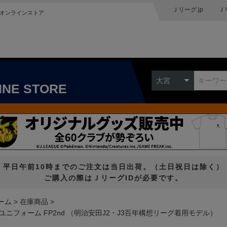
Ｊリーグ.jp
Ｊ
オンラインストア
大宮
INE STORE
平日午前10時までのご注文は当日出荷。（土日祝日は除く）
ご購入の際はＪリーグIDが必要です。
ーム
在庫商品
ユニフォーム FP2nd （明治安田J2・J3百年構想リーグ着用モデル）