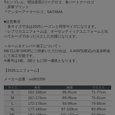
┗エンブレム、明治安田Jリーグロゴ、各パートナーロゴ
・昇華プリント
┗アンダーアーマーロゴ、SAITAMA
■注意事項
・各サイズ寸法は2025シーズンと同等サイズになります。
・レプリカユニフォームは、オーセンティックユニフォームと比
べてルーズでゆったりとした仕様になります。
＜ネーム＆ナンバー加工について＞
RB CLUB SHOPにご持参いただければ、4,400円(税込)の追加料金
にて加工可能です。
※番号は1桁、2桁ともに同一価格となります。
【2026ユニフォーム】
メーカー品番：oa902256
サイズ
身長
胸囲
ウエスト
S
162-168cm
85-91cm
71-77cm
M
167-173cm
89-95cm
75-81cm
L
172-178cm
93-99cm
79-85cm
XL
177-183cm
97-103cm
83-89cm
2XL
182-188cm
101-107cm
87-93cm