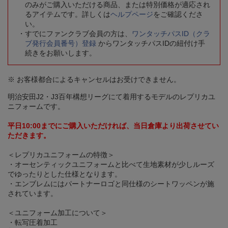
のみがご購入いただける商品、または特別価格が適応され
るアイテムです。詳しくは
ヘルプページ
をご確認くださ
い。
すでにファンクラブ会員の方は、
ワンタッチパスID（クラ
ブ発行会員番号）登録
からワンタッチパスIDの紐付け手
続きをお願いします。
※ お客様都合によるキャンセルはお受けできません。
明治安田J2・J3百年構想リーグにて着用するモデルのレプリカユ
ニフォームです。
平日10:00までにご購入いただければ、当日倉庫より出荷させてい
ただきます。
＜レプリカユニフォームの特徴＞
・オーセンティックユニフォームと比べて生地素材が少しルーズ
でゆったりとした仕様となります。
・エンブレムにはパートナーロゴと同仕様のシートワッペンが施
されています。
＜ユニフォーム加工について＞
・転写圧着加工