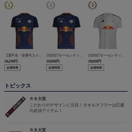
【選手名・背番号入り】
2026/27オーセンティッ
2026/27オーセンティッ
2026/27オーセンティッ
クユニフォーム（フィー
クユニフォーム（フィー
24,200円
19,800円
19,800円
2
クユニフォーム（フィー
ルド1st）
ルド2nd）
会員特典
会員特典
会員特典
ルド1st）
トピックス
ＲＢ大宮
こだわりのデザインに注目！タオルマフラーは応援
の必須アイテム！
ＲＢ大宮