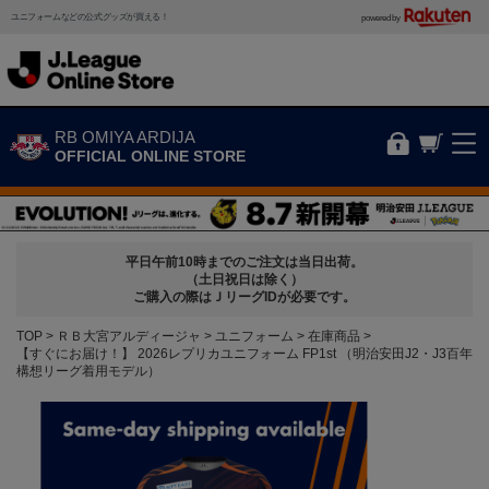
ユニフォームなどの公式グッズが買える！
powered by
RB OMIYA ARDIJA
OFFICIAL ONLINE STORE
平日午前10時までのご注文は当日出荷。
（土日祝日は除く）
ご購入の際はＪリーグIDが必要です。
TOP
ＲＢ大宮アルディージャ
ユニフォーム
在庫商品
【すぐにお届け！】 2026レプリカユニフォーム FP1st （明治安田J2・J3百年
構想リーグ着用モデル）