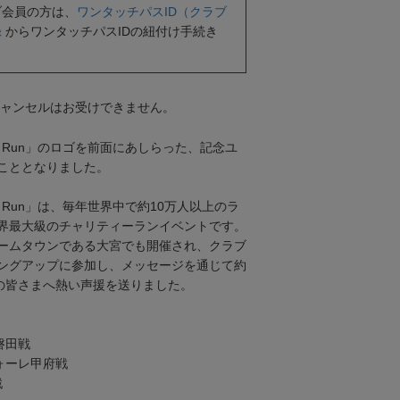
ブ会員の方は、
ワンタッチパスID（クラブ
録
からワンタッチパスIDの紐付け手続き
キャンセルはお受けできません。
e World Run」のロゴを前面にあしらった、記念ユ
こととなりました。
 World Run」は、毎年世界中で約10万人以上のラ
界最大級のチャリティーランイベントです。
ームタウンである大宮でも開催され、クラブ
ングアップに参加し、メッセージを通じて約
ーの皆さまへ熱い声援を送りました。
磐田戦
ォーレ甲府戦
戦