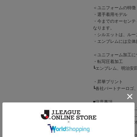
＜ユニフォームの特徴
・選手着用モデル
・今までのオーセンテ
なります。
・シルエットは、ルー
・エンブレムには立体
＜ユニフォーム加工に
・転写圧着加工
┗エンブレム、明治安
・昇華プリント
┗各社パートナーロゴ、S
■注意事項
・オーセンティックユ
・オーセンティックユ
なり、ルーズタイプの
メーカー品番：oa9023