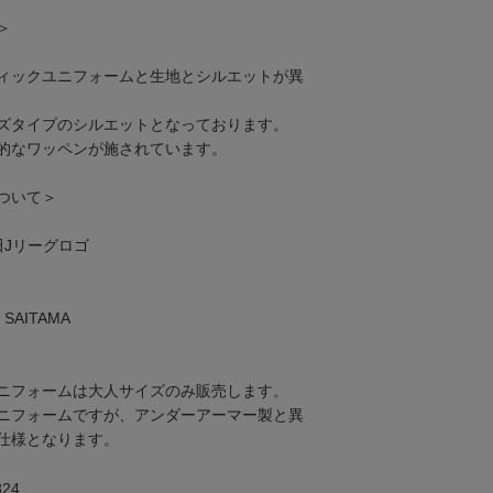
＞
ィックユニフォームと生地とシルエットが異
ズタイプのシルエットとなっております。
的なワッペンが施されています。
ついて＞
田Jリーグロゴ
AITAMA
ニフォームは大人サイズのみ販売します。
ニフォームですが、アンダーアーマー製と異
仕様となります。
24