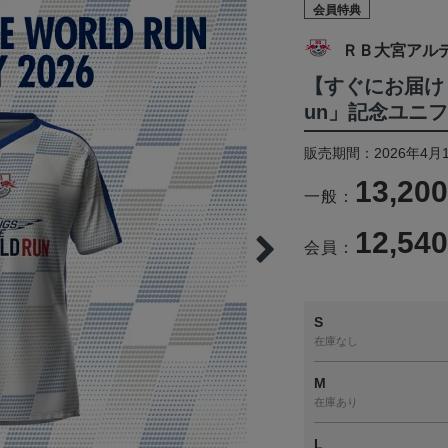
会員特典
ＲＢ大宮アル
【すぐにお届け！】「W
un」記念ユニフォ
販売期間：2026年4月1
13,20
一般：
12,54
会員：
S
在庫なし
M
在庫あり
L