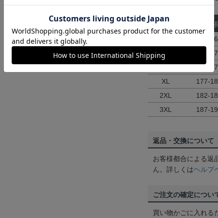
サイズ
身
S
162-1
M
167-1
L
172-1
XL
177-1
2XL
182-1
3XL
187-1
返品・交換について
お客様都合による返
ん。詳しくは
ヘルプ
ご注文の確定につい
買い物かごに入れる