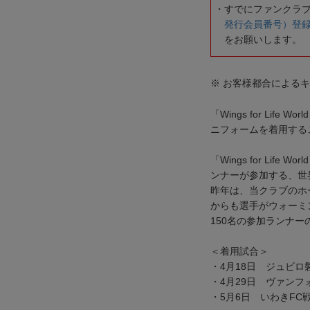
すでにファンクラ
発行会員番号）登
をお願いします。
※ お客様都合による
「Wings for Lif
ニフォームを着用する
「Wings for Life
ンナーが参加する、世
昨年は、当クラブのホ
からも選手がウォーミ
150名の参加ランナ
＜着用試合＞
・4月18日 ジュビロ
・4月29日 ヴァンフ
・5月6日 いわきFC