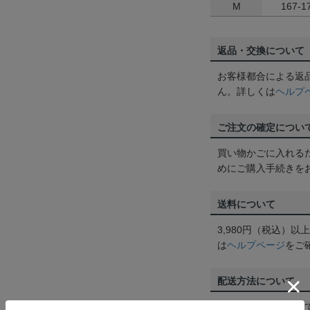
M
167-1
返品・交換について
お客様都合による返
ん。詳しくは
ヘルプ
ご注文の確定につい
買い物かごに入れる
めにご購入手続きを
送料について
3,980円（税込）
は
ヘルプページ
をご
配送方法について
一部商品はメール便