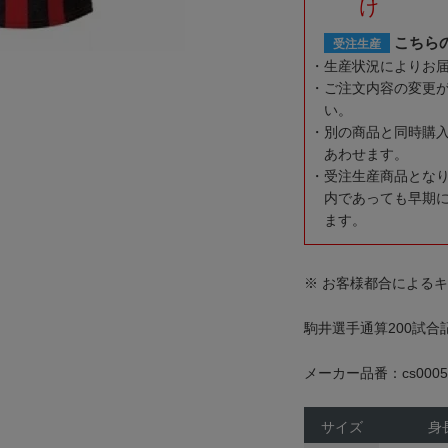
け
こちら
受注生産
生産状況によりお
ご注文内容の変更
い。
別の商品と同時購
あわせます。
受注生産商品とな
内であっても早期
ます。
※ お客様都合による
駒井選手通算200試
メーカー品番：cs0005
サイズ
身