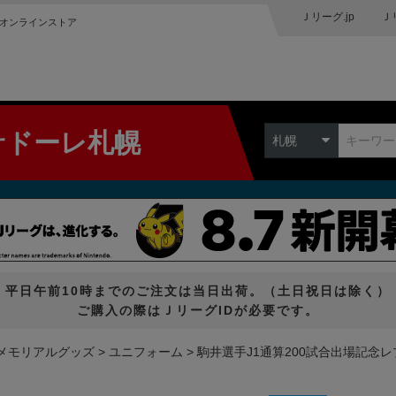
Ｊリーグ.jp
Ｊ
オンラインストア
サドーレ札幌
札幌
平日午前10時までのご注文は当日出荷。（土日祝日は除く）
ご購入の際はＪリーグIDが必要です。
メモリアルグッズ
ユニフォーム
駒井選手J1通算200試合出場記念レ