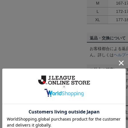
M
167-1
L
172-1
XL
177-1
返品・交換について
お客様都合による返
ん。詳しくは
ヘルプ
ご注文の確定につい
買い物かごに入れる
めにご購入手続きを
送料について
3,980円（税込）
は
ヘルプページ
をご