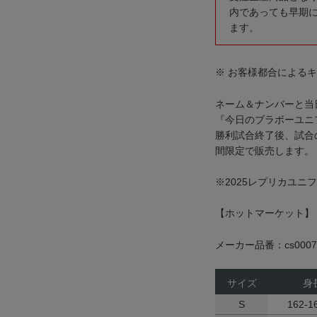
内であっても早期
ます。
※ お客様都合による
ネーム＆ナンバーと当
『今日のブラボーユニ
勝利試合終了後、試合
間限定で販売します。
※2025レプリカユニ
【ホットマーケット】
メーカー品番：cs0007
サイズ
身
S
162-1