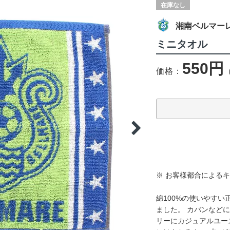
在庫なし
湘南ベルマー
ミニタオル
550円
価格：
※ お客様都合による
綿100%の使いやす
ました。 カバンなど
リーにカジュアルユー