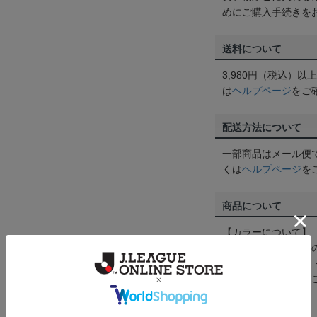
めにご購入手続きを
送料について
3,980円（税込）
は
ヘルプページ
をご
配送方法について
一部商品はメール便
くは
ヘルプページ
を
商品について
【カラーについて】
商品画像は、お使い
ンのメーカー・機種
なって見える場合が
【仕様について】