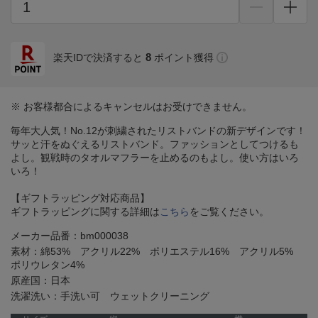
8
楽天IDで決済すると
ポイント獲得
※ お客様都合によるキャンセルはお受けできません。
毎年大人気！No.12が刺繍されたリストバンドの新デザインです！
サッと汗をぬぐえるリストバンド。ファッションとしてつけるも
よし。観戦時のタオルマフラーを止めるのもよし。使い方はいろ
いろ！
【ギフトラッピング対応商品】
ギフトラッピングに関する詳細は
こちら
をご覧ください。
メーカー品番：bm000038
素材：綿53% アクリル22% ポリエステル16% アクリル5%
ポリウレタン4%
原産国：日本
洗濯洗い：手洗い可 ウェットクリーニング