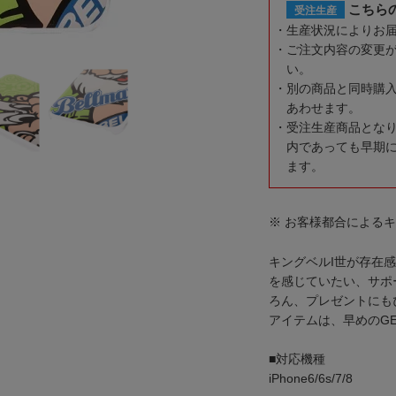
こちら
受注生産
生産状況によりお
ご注文内容の変更
い。
別の商品と同時購
あわせます。
受注生産商品とな
内であっても早期
ます。
※ お客様都合による
キングベルI世が存在
を感じていたい、サポ
ろん、プレゼントにも
アイテムは、早めのG
■対応機種
iPhone6/6s/7/8