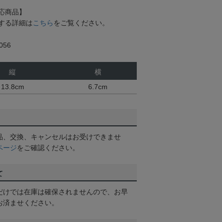
応商品】
する詳細は
こちら
をご覧ください。
56
縦
横
13.8cm
6.7cm
品、交換、キャンセルはお受けできませ
ページ
をご確認ください。
て
だけでは在庫は確保されませんので、お早
お済ませください。