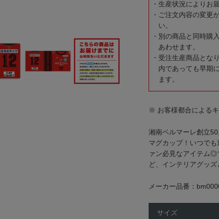
生産状況によりお
ご注文内容の変更
い。
別の商品と同時購
あわせます。
受注生産商品とな
内であっても早期
ます。
※ お客様都合による
湘南ベルマーレ創立5
マグカップ！いつでも
ァン必見なアイテム◎
ど、インテリアグッズ
メーカー品番：bm0000
サイズ