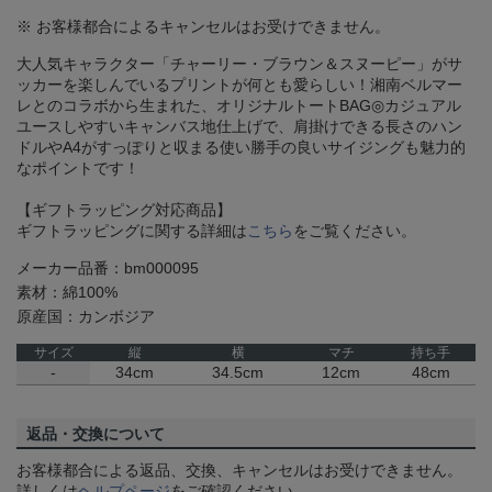
※ お客様都合によるキャンセルはお受けできません。
大人気キャラクター「チャーリー・ブラウン＆スヌーピー」がサ
ッカーを楽しんでいるプリントが何とも愛らしい！湘南ベルマー
レとのコラボから生まれた、オリジナルトートBAG◎カジュアル
ユースしやすいキャンバス地仕上げで、肩掛けできる長さのハン
ドルやA4がすっぽりと収まる使い勝手の良いサイジングも魅力的
なポイントです！
【ギフトラッピング対応商品】
ギフトラッピングに関する詳細は
こちら
をご覧ください。
メーカー品番：bm000095
素材：綿100%
原産国：カンボジア
サイズ
縦
横
マチ
持ち手
-
34cm
34.5cm
12cm
48cm
返品・交換について
お客様都合による返品、交換、キャンセルはお受けできません。
詳しくは
ヘルプページ
をご確認ください。